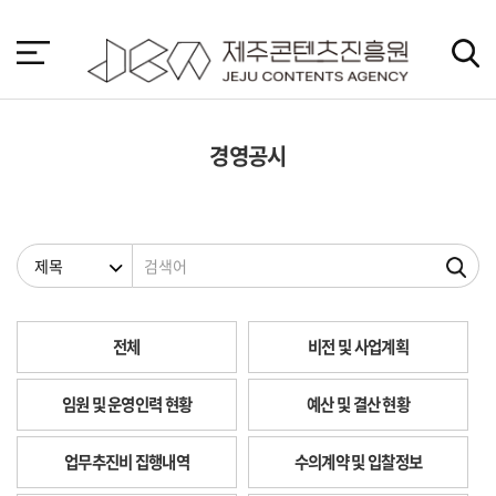
본
문
바
로
가
기
경영공시
검색조건
검색어
전체
비전 및 사업계획
임원 및 운영인력 현황
예산 및 결산 현황
업무추진비 집행내역
수의계약 및 입찰정보